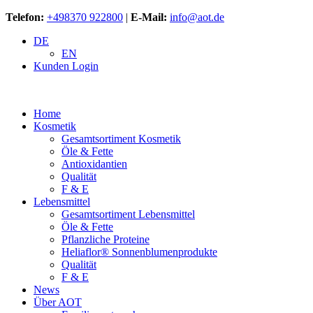
Telefon:
+498370 922800
|
E-Mail:
info@aot.de
DE
EN
Kunden Login
Home
Kosmetik
Gesamtsortiment Kosmetik
Öle & Fette
Antioxidantien
Qualität
F & E
Lebensmittel
Gesamtsortiment Lebensmittel
Öle & Fette
Pflanzliche Proteine
Heliaflor® Sonnenblumenprodukte
Qualität
F & E
News
Über AOT