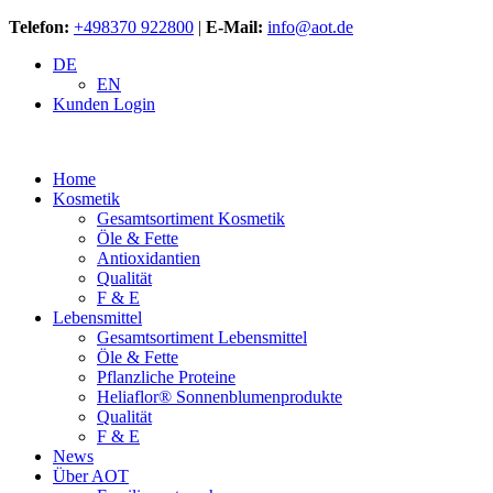
Telefon:
+498370 922800
|
E-Mail:
info@aot.de
DE
EN
Kunden Login
Home
Kosmetik
Gesamtsortiment Kosmetik
Öle & Fette
Antioxidantien
Qualität
F & E
Lebensmittel
Gesamtsortiment Lebensmittel
Öle & Fette
Pflanzliche Proteine
Heliaflor® Sonnenblumenprodukte
Qualität
F & E
News
Über AOT