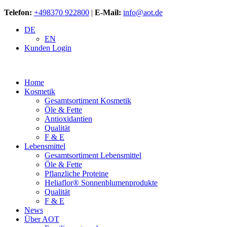
Telefon:
+498370 922800
|
E-Mail:
info@aot.de
DE
EN
Kunden Login
Home
Kosmetik
Gesamtsortiment Kosmetik
Öle & Fette
Antioxidantien
Qualität
F & E
Lebensmittel
Gesamtsortiment Lebensmittel
Öle & Fette
Pflanzliche Proteine
Heliaflor® Sonnenblumenprodukte
Qualität
F & E
News
Über AOT