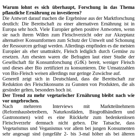
Warum lohnt es sich überhaupt, Forschung in das Thema
pflanzliche Ernährung zu investieren?
Die Antwort darauf machen die Ergebnisse aus der Marktforschung
deutlich: Die Bereitschaft zu einer alternativen Ernährung ist in
Europa sehr hoch. Viele Europäer geben positive Antworten, wenn
sie nach ihrem Willen zum Fleischverzicht oder zur Akzeptanz
alternativer Konsumformen zum Schutz der Umwelt und Schonung
der Ressourcen gefragt werden. Allerdings empfinden es die meisten
Europäer als eher unattraktiv, Fleisch lediglich durch Gemüse zu
ersetzen. Am ehesten waren die Befragten laut einer Studie der
Gesellschaft für Konsumforschung (GfK) bereit, weniger Fleisch
und dieses aber Bio zertifiziert zu konsumieren. Die Umsatzzahlen
von Bio-Fleisch weisen allerdings nur geringe Zuwächse auf.
Generell zeigt sich in Deutschland, dass die Bereitschaft zur
Reduktion des Fleischkonsums zu Gunsten von Produkten, die als
gesünder gelten, besonders hoch ist.
Der Trend zu mehr vegetarischer Ernährung bleibt nach wie
vor ungebrochen.
Nach mehreren Interviews mit Marktteilnehmern
(Reformhausbetreibern, Naturkostläden, Biogroßhändlern und
Gastronomen) wird es eine Rückkehr zum bedenkenlosen
Fleischverzehr demnach nicht geben. Die Tatsache, dass
Vegetarismus und Veganismus vor allem bei jungen Konsumenten
sehr angesagt sind (ungefähr 2- bis 3-mal höher als bei älteren