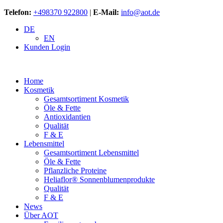
Telefon:
+498370 922800
|
E-Mail:
info@aot.de
DE
EN
Kunden Login
Home
Kosmetik
Gesamtsortiment Kosmetik
Öle & Fette
Antioxidantien
Qualität
F & E
Lebensmittel
Gesamtsortiment Lebensmittel
Öle & Fette
Pflanzliche Proteine
Heliaflor® Sonnenblumenprodukte
Qualität
F & E
News
Über AOT