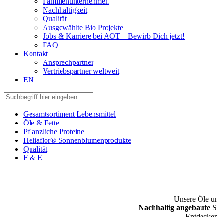
Familienunternehmen
Nachhaltigkeit
Qualität
Ausgewählte Bio Projekte
Jobs & Karriere bei AOT – Bewirb Dich jetzt!
FAQ
Kontakt
Ansprechpartner
Vertriebspartner weltweit
EN
Gesamtsortiment Lebensmittel
Öle & Fette
Pflanzliche Proteine
Heliaflor® Sonnenblumenprodukte
Qualität
F & E
Unsere Öle un
Nachhaltig angebaute
Sa
Entdecken