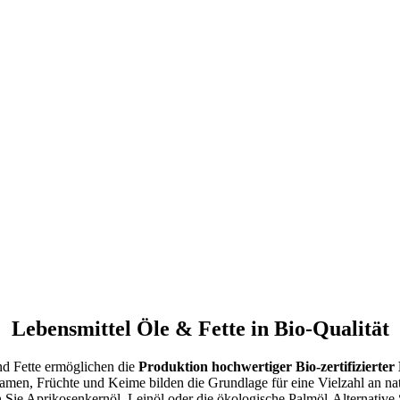
Lebensmittel Öle & Fette in Bio-Qualität
d Fette ermöglichen die
Produktion hochwertiger Bio-zertifizierter
men, Früchte und Keime bilden die Grundlage für eine Vielzahl an nat
 Sie Aprikosenkernöl, Leinöl oder die ökologische Palmöl-Alternative 