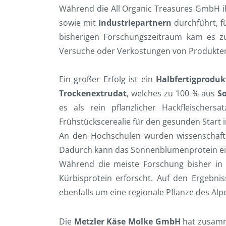
Während die All Organic Treasures GmbH 
sowie mit
Industriepartnern
durchführt, f
bisherigen Forschungszeitraum kam es z
Versuche oder Verkostungen von Produkten
Ein großer Erfolg ist ein
Halbfertigproduk
Trockenextrudat
, welches zu 100 % aus
S
es als rein pflanzlicher Hackfleischer
Frühstückscerealie für den gesunden Start
An den Hochschulen wurden wissenschaftli
Dadurch kann das Sonnenblumenprotein ein
Während die meiste Forschung bisher in 
Kürbisprotein erforscht. Auf den Ergebn
ebenfalls um eine regionale Pflanze des Al
Die
Metzler Käse Molke GmbH
hat zusamm