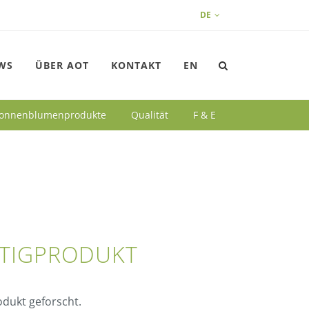
DE
WS
ÜBER AOT
KONTAKT
EN
 Sonnenblumenprodukte
Qualität
F & E
RTIGPRODUKT
odukt geforscht.