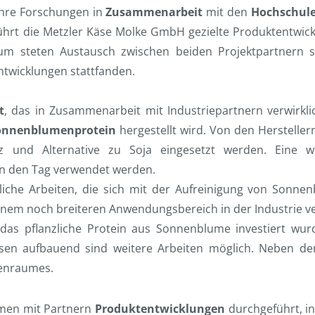
ihre Forschungen in
Zusammenarbeit
mit den
Hochschule
ührt die Metzler Käse Molke GmbH gezielte Produktentwick
um steten Austausch zwischen beiden Projektpartnern
twicklungen stattfanden.
t
, das in Zusammenarbeit mit Industriepartnern verwirkl
onnenblumenprotein
hergestellt wird. Von den Herstelle
satz und Alternative zu Soja eingesetzt werden. Eine 
 in den Tag verwendet werden.
che Arbeiten, die sich mit der Aufreinigung von Sonnen
em noch breiteren Anwendungsbereich in der Industrie v
das pflanzliche Protein aus Sonnenblume investiert wurd
issen aufbauend sind weitere Arbeiten möglich. Neben de
penraumes.
en mit Partnern
Produktentwicklungen
durchgeführt, i