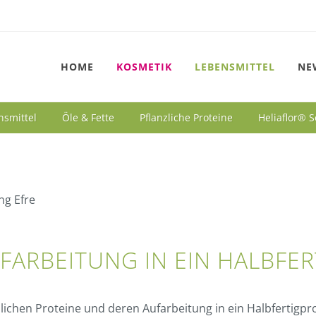
HOME
KOSMETIK
LEBENSMITTEL
NE
nsmittel
Öle & Fette
Pflanzliche Proteine
Heliaflor®
ARBEITUNG IN EIN HALBFE
nzlichen Proteine und deren Aufarbeitung in ein Halbfertigpr