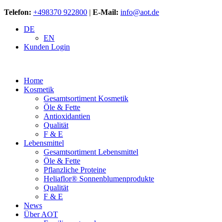
Telefon:
+498370 922800
|
E-Mail:
info@aot.de
DE
EN
Kunden Login
Home
Kosmetik
Gesamtsortiment Kosmetik
Öle & Fette
Antioxidantien
Qualität
F & E
Lebensmittel
Gesamtsortiment Lebensmittel
Öle & Fette
Pflanzliche Proteine
Heliaflor® Sonnenblumenprodukte
Qualität
F & E
News
Über AOT