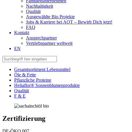
Familienunternehmen
Nachhaltigkeit
Qualität
Ausgewählte Bio Projekte
Jobs & Karriere bei AOT – Bewirb Dich jetzt!
FAQ
Kontakt
Ansprechpartner
Vertriebspartner weltweit
EN
Gesamtsortiment Lebensmittel
Öle & Fette
Pflanzliche Proteine
Heliaflor® Sonnenblumenprodukte
Qualität
F & E
Zertifizierung
DE-ÖKO 007