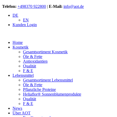
Telefon:
+498370 922800
|
E-Mail:
info@aot.de
DE
EN
Kunden Login
Home
Kosmetik
Gesamtsortiment Kosmetik
Öle & Fette
Antioxidantien
Qualität
F & E
Lebensmittel
Gesamtsortiment Lebensmittel
Öle & Fette
Pflanzliche Proteine
Heliaflor® Sonnenblumenprodukte
Qualität
F & E
News
Über AOT