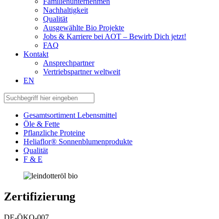
Familienunternehmen
Nachhaltigkeit
Qualität
Ausgewählte Bio Projekte
Jobs & Karriere bei AOT – Bewirb Dich jetzt!
FAQ
Kontakt
Ansprechpartner
Vertriebspartner weltweit
EN
Gesamtsortiment Lebensmittel
Öle & Fette
Pflanzliche Proteine
Heliaflor® Sonnenblumenprodukte
Qualität
F & E
Zertifizierung
DE-ÖKO-007