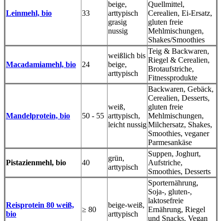
beige,
Quellmittel,
Leinmehl, bio
33
arttypisch
Cerealien, Ei-Ersatz,
grasig
gluten freie
nussig
Mehlmischungen,
Shakes/Smoothies
Teig & Backwaren,
weißlich bis
Riegel & Cerealien,
Macadamiamehl, bio
24
beige,
Brotaufstriche,
arttypisch
Fitnessprodukte
Backwaren, Gebäck,
Cerealien, Desserts,
weiß,
gluten freie
Mandelprotein, bio
50 - 55
arttypisch,
Mehlmischungen,
leicht nussig
Milchersatz, Shakes,
Smoothies, veganer
Parmesankäse
Suppen, Joghurt,
grün,
Pistazienmehl, bio
40
Aufstriche,
arttypisch
Smoothies, Desserts
Sporternährung,
Soja-, gluten-,
laktosefreie
Reisprotein 80 weiß,
beige-weiß,
≥ 80
Ernährung, Riegel
bio
arttypisch
und Snacks, Vegan