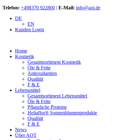
Telefon:
+498370 922800
|
E-Mail:
info@aot.de
DE
EN
Kunden Login
Home
Kosmetik
Gesamtsortiment Kosmetik
Öle & Fette
Antioxidantien
Qualität
F & E
Lebensmittel
Gesamtsortiment Lebensmittel
Öle & Fette
Pflanzliche Proteine
Heliaflor® Sonnenblumenprodukte
Qualität
F & E
News
Über AOT