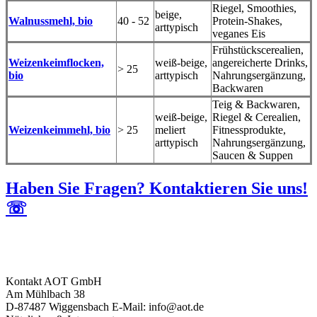
Riegel, Smoothies,
beige,
Walnussmehl, bio
40 - 52
Protein-Shakes,
arttypisch
veganes Eis
Frühstückscerealien,
Weizenkeimflocken,
weiß-beige,
angereicherte Drinks,
> 25
bio
arttypisch
Nahrungsergänzung,
Backwaren
Teig & Backwaren,
weiß-beige,
Riegel & Cerealien,
Weizenkeimmehl, bio
> 25
meliert
Fitnessprodukte,
arttypisch
Nahrungsergänzung,
Saucen & Suppen
Haben Sie Fragen? Kontaktieren Sie uns!
☏
Kontakt
AOT GmbH
Am Mühlbach 38
D-87487 Wiggensbach
E-Mail: info@aot.de