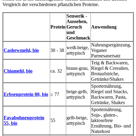
Vergleich der verschiedenen pflanzlichen Proteine.
Sensorik -
Aussehen,
Protein
Geruch
Anwendung
und
Geschmack
Nahrungsergänzung,
weiß-beige,
Cashewmehl, bio
30 - 38
Veganer
arttypisch
Parmesanersatz
Teig & Backwaren,
braun-grau,
Riegel & Cerealien,
Chiamehl, bio
ca. 32
arttypisch
Brotaufstriche,
Getränke/Shakes
Sporternährung,
beige-gelb,
Riegel und Snacks,
Erbsenprotein 80, bio
≥ 77
arttypisch
Backwaren, Pasta,
Getränke, Shakes
Sporternährung,
Soja-, gluten-,
Favabohnenprotein
gelb-beige,
55
laktosefreie
55, bio
arttypisch
Ernährung, Bio- und
Naturkost