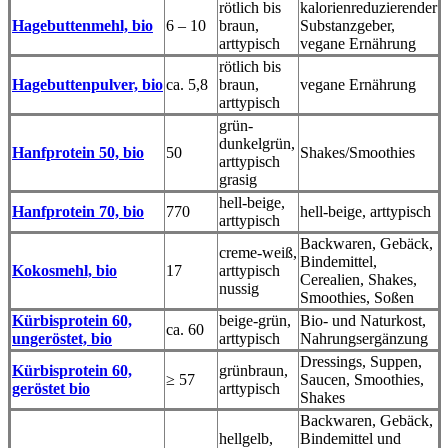
rötlich bis
kalorienreduzierender
Hagebuttenmehl, bio
6 – 10
braun,
Substanzgeber,
arttypisch
vegane Ernährung
rötlich bis
Hagebuttenpulver, bio
ca. 5,8
braun,
vegane Ernährung
arttypisch
grün-
dunkelgrün,
Hanfprotein 50, bio
50
Shakes/Smoothies
arttypisch
grasig
hell-beige,
Hanfprotein 70, bio
770
hell-beige, arttypisch
arttypisch
Backwaren, Gebäck,
creme-weiß,
Bindemittel,
Kokosmehl, bio
17
arttypisch
Cerealien, Shakes,
nussig
Smoothies, Soßen
Kürbisprotein 60,
beige-grün,
Bio- und Naturkost,
ca. 60
ungeröstet, bio
arttypisch
Nahrungsergänzung
Dressings, Suppen,
Kürbisprotein 60,
grünbraun,
≥ 57
Saucen, Smoothies,
geröstet bio
arttypisch
Shakes
Backwaren, Gebäck,
hellgelb,
Bindemittel und