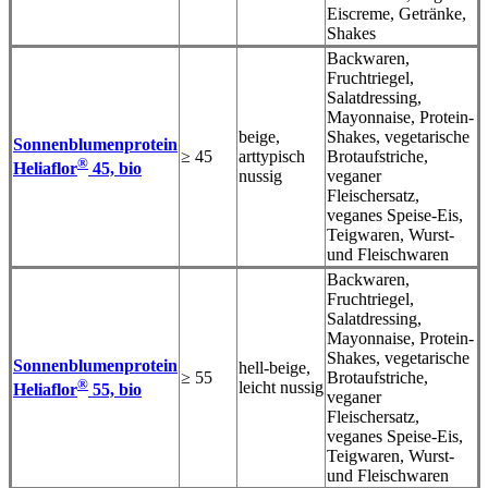
Eiscreme, Getränke,
Shakes
Backwaren,
Fruchtriegel,
Salatdressing,
Mayonnaise, Protein-
beige,
Shakes, vegetarische
Sonnenblumenprotein
≥ 45
arttypisch
Brotaufstriche,
®
Heliaflor
45, bio
nussig
veganer
Fleischersatz,
veganes Speise-Eis,
Teigwaren, Wurst-
und Fleischwaren
Backwaren,
Fruchtriegel,
Salatdressing,
Mayonnaise, Protein-
Shakes, vegetarische
Sonnenblumenprotein
hell-beige,
≥ 55
Brotaufstriche,
®
leicht nussig
Heliaflor
55, bio
veganer
Fleischersatz,
veganes Speise-Eis,
Teigwaren, Wurst-
und Fleischwaren