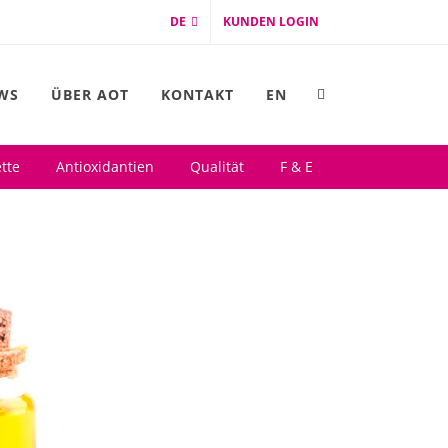
DE
KUNDEN LOGIN
WS
ÜBER AOT
KONTAKT
EN
tte
Antioxidantien
Qualität
F & E